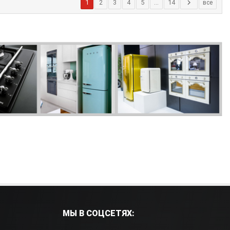
1
2
3
4
5
...
14
все
МЫ В СОЦСЕТЯХ: