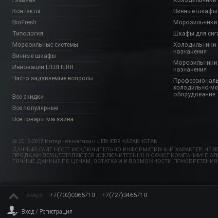
Контакты
Винные шкафы
BioFresh
Морозильники
Типология
Шкафы для сиг
Морозильные системы
Холодильники 
назначения
Винные шкафы
Морозильники 
Инновации LIEBHERR
назначения
Часто задаваемые вопросы
Профессионал
холодильно-м
оборудование
Все скидки
Все популярные
Все товары магазина
© 2016-2018 Интернет-магазин LIEBHERR KAZAKHSTAN
ДАННЫЙ САЙТ НЕСЕТ ИСКЛЮЧИТЕЛЬНО ИНФОРМАТИВНЫЙ ХАРАКТЕР, НЕ ЯВ
ПРОДАЖИ ОСУЩЕСТВЛЯЮТСЯ ИСКЛЮЧИТЕЛЬНО В ОФИСЕ КОМПАНИИ: Г. АЛМА
ТОЧНЫЕ ДАННЫЕ ПО ЦЕНАМ, ОСТАТКАМ И ВОЗМОЖНОСТИ ПРИОБРЕТЕНИЯ
Вверх
+7(702)0065710
+7(727)3465710
Вход / Регистрация
Главная