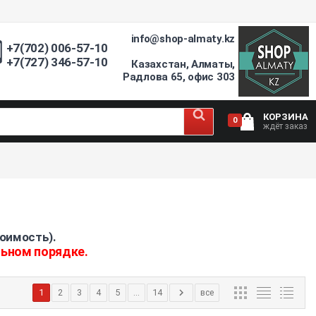
info@shop-almaty.kz
+7(702) 006-57-10
+7(727) 346-57-10
Казахстан, Алматы,
Радлова 65, офис 303
КОРЗИНА
0
ждёт заказ
оимость).
льном порядке.
1
2
3
4
5
...
14
все