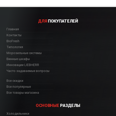
ДЛЯ
ПОКУПАТЕЛЕЙ
Главная
Контакты
BioFresh
Типология
Морозильные системы
Винные шкафы
Инновации LIEBHERR
Часто задаваемые вопросы
Все скидки
Все популярные
Все товары магазина
ОСНОВНЫЕ
РАЗДЕЛЫ
Холодильники