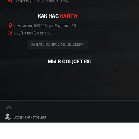
Skype login: SHOP-ALMATY.KZ
КАК НАС
НАЙТИ
г. Алматы, 050010, ул. Радлова 65
БЦ "Салем", офис 303
ЗАДАТЬ ВОПРОС МЕНЕДЖЕРУ
МЫ В СОЦСЕТЯХ:
Вход / Регистрация