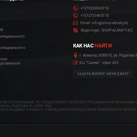
+7(702)0065710
+7(727)3465710
Email: info@shop-almaty.kz
ар
Skype login: SHOP-ALMATY.KZ
специального
КАК НАС
НАЙТИ
специального
г. Алматы, 050010, ул. Радлова 
ьное
БЦ "Салем", офис 303
орозильное
ЗАДАТЬ ВОПРОС МЕНЕДЖЕРУ
ЛЯЕТСЯ РЕКЛАМОЙ, НЕ ОСУЩЕСТВЛЯЕТ ИНТЕРНЕТ ПРОДАЖИ И НИ ПРИ КАКИХ 
ТЫ, РАДЛОВА 65, ОФИС 303.
 НЕОБХОДИМО УЗНАВАТЬ У МЕНЕДЖЕРА ПОСРЕДСТВОМ ТЕЛЕФОННОГО ЗВОНКА 