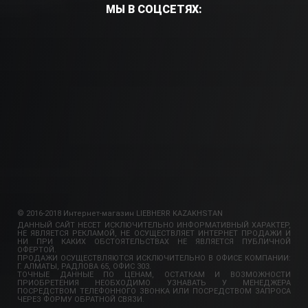
МЫ В СОЦСЕТЯХ:
© 2016-2018 Интернет-магазин LIEBHERR KAZAKHSTAN
ДАННЫЙ САЙТ НЕСЕТ ИСКЛЮЧИТЕЛЬНО ИНФОРМАТИВНЫЙ ХАРАКТЕР,
НЕ ЯВЛЯЕТСЯ РЕКЛАМОЙ, НЕ ОСУЩЕСТВЛЯЕТ ИНТЕРНЕТ ПРОДАЖИ И
НИ ПРИ КАКИХ ОБСТОЯТЕЛЬСТВАХ НЕ ЯВЛЯЕТСЯ ПУБЛИЧНОЙ
ОФЕРТОЙ.
ПРОДАЖИ ОСУЩЕСТВЛЯЮТСЯ ИСКЛЮЧИТЕЛЬНО В ОФИСЕ КОМПАНИИ:
Г. АЛМАТЫ, РАДЛОВА 65, ОФИС 303.
ТОЧНЫЕ ДАННЫЕ ПО ЦЕНАМ, ОСТАТКАМ И ВОЗМОЖНОСТИ
ПРИОБРЕТЕНИЯ НЕОБХОДИМО УЗНАВАТЬ У МЕНЕДЖЕРА
ПОСРЕДСТВОМ ТЕЛЕФОННОГО ЗВОНКА ИЛИ ПОСРЕДСТВОМ ЗАПРОСА
ЧЕРЕЗ ФОРМУ ОБРАТНОЙ СВЯЗИ.