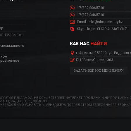
+7(702)0065710
+7(727)3465710
Email: info@shop-almaty.kz
ар
Skype login: SHOP-ALMATY.KZ
специального
КАК НАС
НАЙТИ
специального
г. Алматы, 050010, ул. Радлова 
ьное
БЦ "Салем", офис 303
орозильное
ЗАДАТЬ ВОПРОС МЕНЕДЖЕРУ
ЛЯЕТСЯ РЕКЛАМОЙ, НЕ ОСУЩЕСТВЛЯЕТ ИНТЕРНЕТ ПРОДАЖИ И НИ ПРИ КАКИХ 
ТЫ, РАДЛОВА 65, ОФИС 303.
 НЕОБХОДИМО УЗНАВАТЬ У МЕНЕДЖЕРА ПОСРЕДСТВОМ ТЕЛЕФОННОГО ЗВОНКА 