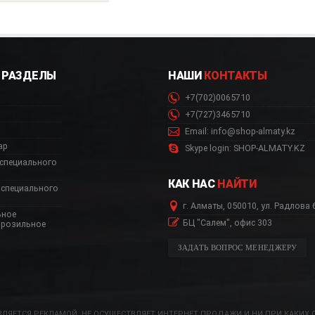
РАЗДЕЛЫ
НАШИ
КОНТАКТЫ
+7(702)0065710
+7(727)3465710
Email: info@shop-almaty.kz
ар
Skype login: SHOP-ALMATY.KZ
специального
КАК НАС
НАЙТИ
специального
г. Алматы, 050010, ул. Радлова 
ьное
БЦ "Салем", офис 303
орозильное
ЗАДАТЬ ВОПРОС МЕНЕДЖЕРУ
ЛЯЕТСЯ РЕКЛАМОЙ, НЕ ОСУЩЕСТВЛЯЕТ ИНТЕРНЕТ ПРОДАЖИ И НИ ПРИ КАКИХ 