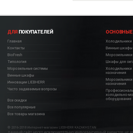
ДЛЯ
ПОКУПАТЕЛЕЙ
ОСНОВНЫЕ
Главная
Холодильники
Контакты
Винные шкафы
BioFresh
Морозильники
Типология
Шкафы для сиг
Морозильные системы
Холодильники 
назначения
Винные шкафы
Морозильники 
Инновации LIEBHERR
назначения
Часто задаваемые вопросы
Профессионал
холодильно-м
оборудование
Все скидки
Все популярные
Все товары магазина
© 2016-2018 Интернет-магазин LIEBHERR KAZAKHSTAN
ДАННЫЙ САЙТ НЕСЕТ ИСКЛЮЧИТЕЛЬНО ИНФОРМАТИВНЫЙ ХАРАКТЕР, НЕ ЯВ