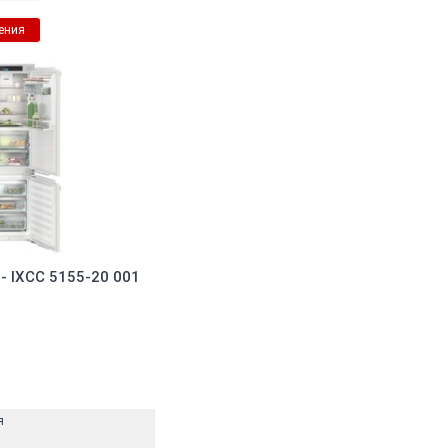
ения
 IXCC 5155-20 001
я